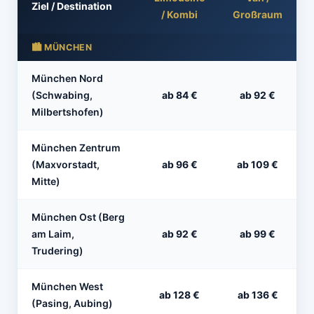
Ziel / Destination
/ Kombi
Großraum
🏙 MÜNCHEN
München Nord
(Schwabing,
ab 84 €
ab 92 €
Milbertshofen)
München Zentrum
(Maxvorstadt,
ab 96 €
ab 109 €
Mitte)
München Ost (Berg
am Laim,
ab 92 €
ab 99 €
Trudering)
München West
ab 128 €
ab 136 €
(Pasing, Aubing)