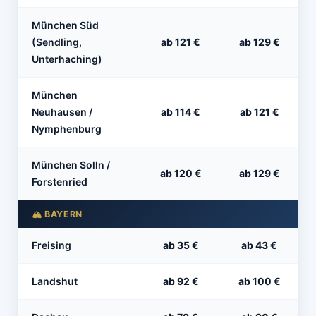
München Süd
(Sendling,
ab 121 €
ab 129 €
Unterhaching)
München
Neuhausen /
ab 114 €
ab 121 €
Nymphenburg
München Solln /
ab 120 €
ab 129 €
Forstenried
🏔 BAYERN
Freising
ab 35 €
ab 43 €
Landshut
ab 92 €
ab 100 €