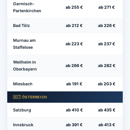
Garmisch-
ab 255 €
ab 271 €
Partenkirchen
Bad Tölz
ab 212 €
ab 226 €
Murnau am
ab 223 €
ab 237 €
Staffelsee
Weilheim in
ab 266 €
ab 282 €
Oberbayern
Miesbach
ab 191 €
ab 203 €
🇦🇹 ÖSTERREICH
Salzburg
ab 410 €
ab 435 €
Innsbruck
ab 391 €
ab 413 €