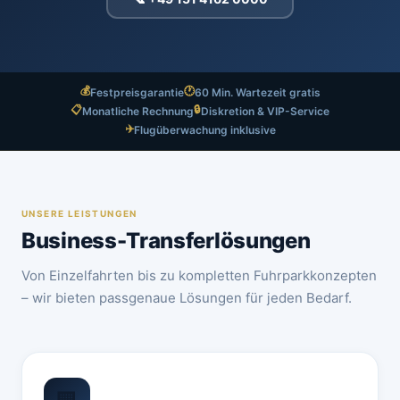
💰
🕐
Festpreisgarantie
60 Min. Wartezeit gratis
📋
🔒
Monatliche Rechnung
Diskretion & VIP-Service
✈️
Flugüberwachung inklusive
UNSERE LEISTUNGEN
Business-Transferlösungen
Von Einzelfahrten bis zu kompletten Fuhrparkkonzepten
– wir bieten passgenaue Lösungen für jeden Bedarf.