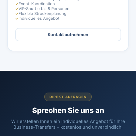
✓
Event-Koordination
✓
VIP-Shuttle bis 8 Personen
✓
Flexible Streckenplanung
✓
Individuelles Angebot
Kontakt aufnehmen
DIREKT ANFRAGEN
Sprechen Sie uns an
Wir erstellen Ihnen ein individuelles Angebot für Ihre
Business-Transfers – kostenlos und unverbindlich.