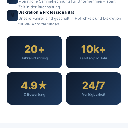
Monatliche Sammelrechnung für Unternehmen – spart
Zeit in der Buchhaltung.
Diskretion & Professionalität
🔒
Unsere Fahrer sind geschult in Höflichkeit und Diskretion
für VIP-Anforderungen.
20+
10k+
Jahre Erfahrung
Fahrten pro Jahr
4.9★
24/7
Ø Bewertung
Verfügbarkeit