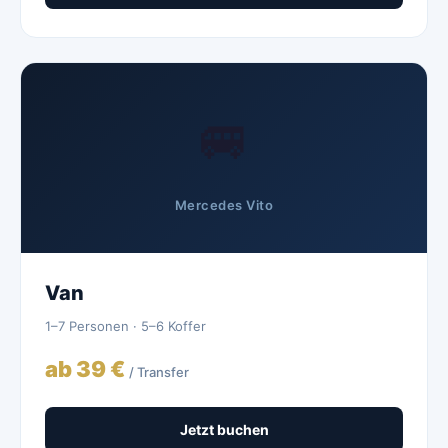
🚐
Mercedes Vito
Van
1–7 Personen · 5–6 Koffer
ab 39 €
/ Transfer
Jetzt buchen