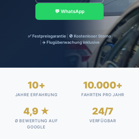
💬 WhatsApp
✅ Festpreisgarantie
|
🚫 Kostenloser Storno
|
✈️ Flugüberwachung inklusive
10+
10.000+
JAHRE ERFAHRUNG
FAHRTEN PRO JAHR
4,9 ★
24/7
Ø BEWERTUNG AUF
VERFÜGBAR
GOOGLE