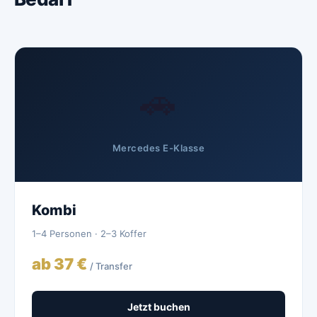
🚗
Mercedes E-Klasse
Kombi
1–4 Personen · 2–3 Koffer
ab 37 €
/ Transfer
Jetzt buchen