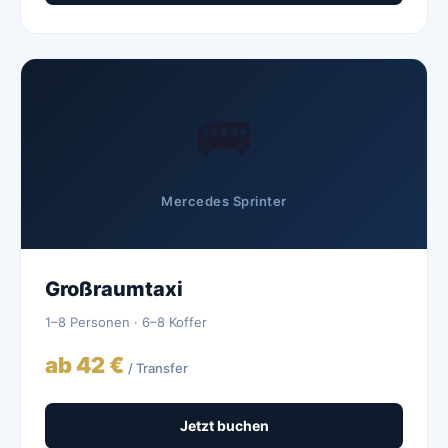
🚌
Mercedes Sprinter
Großraumtaxi
1–8 Personen · 6–8 Koffer
ab 42 €
/ Transfer
Jetzt buchen