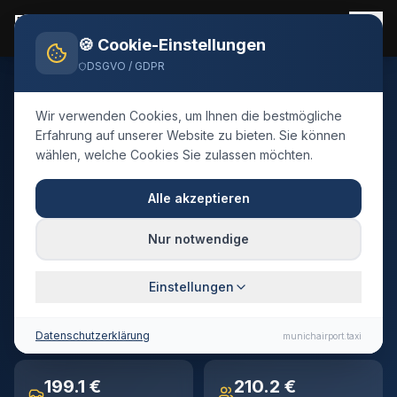
Flughafen München Taxi
Flughafentransfer 24/7
🍪 Cookie-Einstellungen
DSGVO / GDPR
Home
Blog
Taxi
Weilheim i.OB
Wir verwenden Cookies, um Ihnen die bestmögliche
🇩🇪
Deutschland
·
Landkreis Weilheim-Schongau
Erfahrung auf unserer Website zu bieten. Sie können
wählen, welche Cookies Sie zulassen möchten.
Taxi
Weilheim i.OB
→
Flughafen München
Alle akzeptieren
Festpreis-Transfer · 91 km · ca. 72 Min. Fahrtzeit
Nur notwendige
Einstellungen
91 km
~72 min
Entfernung
Fahrtzeit
Datenschutzerklärung
munichairport.taxi
199.1 €
210.2 €