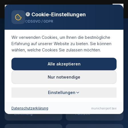
Flughafen München Taxi
Flughafentransfer 24/7
🍪 Cookie-Einstellungen
DSGVO / GDPR
Home
Blog
Taxi
Oberstdorf
Wir verwenden Cookies, um Ihnen die bestmögliche
🇩🇪
Deutschland
·
Landkreis Oberallgäu
Erfahrung auf unserer Website zu bieten. Sie können
wählen, welche Cookies Sie zulassen möchten.
Taxi
Oberstdorf
→
Flughafen München
Alle akzeptieren
Festpreis-Transfer · 215 km · ca. 142 Min.
Nur notwendige
Fahrtzeit
Einstellungen
215 km
~142 min
Datenschutzerklärung
munichairport.taxi
Entfernung
Fahrtzeit