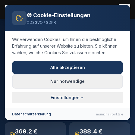
Flughafen München Taxi
Flughafentransfer 24/7
🍪 Cookie-Einstellungen
DSGVO / GDPR
Home
Blog
Taxi
Hall in Tirol
Wir verwenden Cookies, um Ihnen die bestmögliche
🇦🇹
Österreich
·
Bezirk Innsbruck-Land, Tirol
Erfahrung auf unserer Website zu bieten. Sie können
wählen, welche Cookies Sie zulassen möchten.
Taxi
Hall in Tirol
→
Flughafen München
Alle akzeptieren
Festpreis-Transfer · 172 km · ca. 115 Min. Fahrtzeit
Nur notwendige
Einstellungen
172 km
~115 min
Entfernung
Fahrtzeit
Datenschutzerklärung
munichairport.taxi
369.2 €
388.4 €