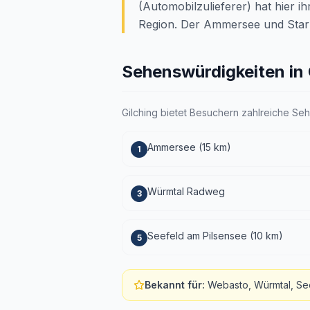
(Automobilzulieferer) hat hier i
Region. Der Ammersee und Starn
Sehenswürdigkeiten in 
Gilching bietet Besuchern zahlreiche Se
Ammersee (15 km)
1
Würmtal Radweg
3
Seefeld am Pilsensee (10 km)
5
Bekannt für
:
Webasto, Würmtal, Se