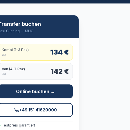
Transfer buchen
axi
Gilching
→ MUC
Kombi (1–3 Pax)
134
€
ab
Van (4–7 Pax)
142
€
ab
Online buchen
→
+49 151 41620000
Festpreis garantiert