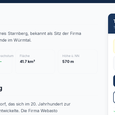
T
reis Starnberg, bekannt als Sitz der Firma
nde im Würmtal.
wachstum
Fläche
Höhe ü. NN
–
41.7 km²
570 m
g
orf, das sich im 20. Jahrhundert zur
wickelte. Die Firma Webasto