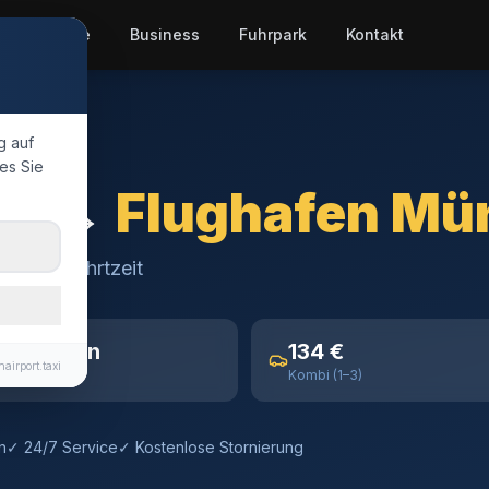
e
Preise
Business
Fuhrpark
Kontakt
g auf
es Sie
ng
→
Flughafen Mü
48 Min. Fahrtzeit
~48 min
134 €
airport.taxi
Fahrtzeit
Kombi (1–3)
n
✓ 24/7 Service
✓ Kostenlose Stornierung