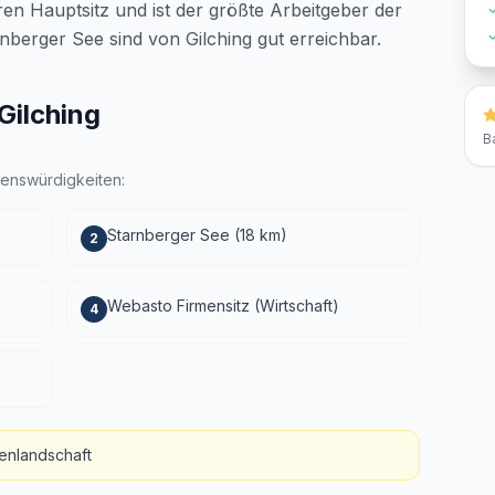
hren Hauptsitz und ist der größte Arbeitgeber der
berger See sind von Gilching gut erreichbar.
Gilching
B
henswürdigkeiten:
Starnberger See (18 km)
2
Webasto Firmensitz (Wirtschaft)
4
enlandschaft