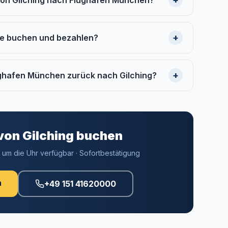
 von Gilching nach Flughafen München?
+
ne buchen und bezahlen?
+
ughafen München zurück nach Gilching?
 von Gilching buchen
d um die Uhr verfügbar · Sofortbestätigung
n
+49 151 41620000