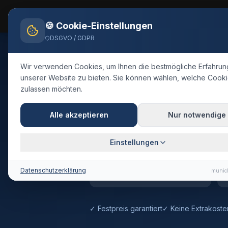
Flughafen München Taxi
Hom
Flughafentransfer 24/7
🍪 Cookie-Einstellungen
DSGVO / GDPR
Home
Blog
Taxi
Gilching
Wir verwenden Cookies, um Ihnen die bestmögliche Erfahrun
🇩🇪
Deutschland
·
Landkreis Starnberg
unserer Website zu bieten. Sie können wählen, welche Cooki
zulassen möchten.
Taxi
Gilchi
Alle akzeptieren
Nur notwendige
Festpreis-Transfer · 60 km · ca. 
Einstellungen
60 km
Datenschutzerklärung
munich
Entfernung
✓ Festpreis garantiert
✓ Keine Extrakoste