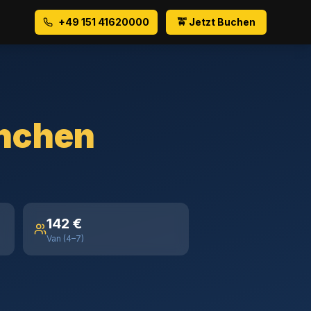
+49 151 41620000
🚖 Jetzt Buchen
nchen
142 €
Van (4–7)