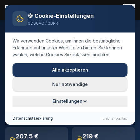
Flughafen München Taxi
Flughafentransfer 24/7
🍪 Cookie-Einstellungen
DSGVO / GDPR
Home
Blog
Taxi
Eichstätt
Wir verwenden Cookies, um Ihnen die bestmögliche
🇩🇪
Deutschland
·
Landkreis Eichstätt
Erfahrung auf unserer Website zu bieten. Sie können
wählen, welche Cookies Sie zulassen möchten.
Taxi
Eichstätt
→
Flughafen
München
Alle akzeptieren
Festpreis-Transfer · 95 km · ca. 68 Min. Fahrtzeit
Nur notwendige
Einstellungen
95 km
~68 min
Entfernung
Fahrtzeit
Datenschutzerklärung
munichairport.taxi
207.5 €
219 €