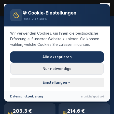
Flughafen München Taxi
Flughafentransfer 24/7
🍪 Cookie-Einstellungen
DSGVO / GDPR
Home
Blog
Taxi
Bad Tölz
Wir verwenden Cookies, um Ihnen die bestmögliche
🇩🇪
Deutschland
·
Landkreis Bad Tölz-Wolfratshausen
Erfahrung auf unserer Website zu bieten. Sie können
wählen, welche Cookies Sie zulassen möchten.
Taxi
Bad Tölz
→
Flughafen
München
Alle akzeptieren
Festpreis-Transfer · 93 km · ca. 62 Min. Fahrtzeit
Nur notwendige
Einstellungen
93 km
~62 min
Entfernung
Fahrtzeit
Datenschutzerklärung
munichairport.taxi
203.3 €
214.6 €