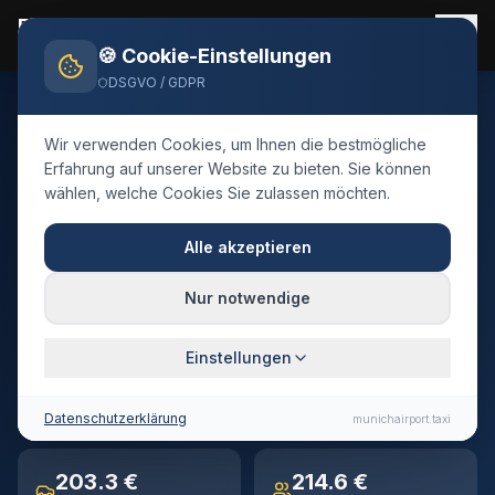
Flughafen München Taxi
Flughafentransfer 24/7
🍪 Cookie-Einstellungen
DSGVO / GDPR
Home
Blog
Taxi
Altötting
Wir verwenden Cookies, um Ihnen die bestmögliche
🇩🇪
Deutschland
·
Landkreis Altötting
Erfahrung auf unserer Website zu bieten. Sie können
wählen, welche Cookies Sie zulassen möchten.
Taxi
Altötting
→
Flughafen
München
Alle akzeptieren
Festpreis-Transfer · 93 km · ca. 65 Min. Fahrtzeit
Nur notwendige
Einstellungen
93 km
~65 min
Entfernung
Fahrtzeit
Datenschutzerklärung
munichairport.taxi
203.3 €
214.6 €